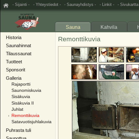
- Sijainti -
- Yhteystiedot -
- Saunayhdistys -
- Linkit -
- Sivukartta
Sauna
Kahvila
Historia
Remonttikuvia
Saunahinnat
Tilaussaunat
Tuotteet
Sponsorit
Galleria
Rajaportti
Saunomiskuvia
Sisäkuvia
Sisäkuvia II
Juhlat
Remonttikuvia
Satavuotisjuhlakuvia
Puhrasta tuli
Saunottua