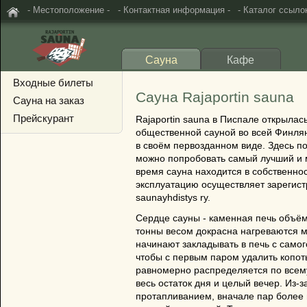
- Местоположение -
- Контактная информация -
- Каталог ссылок
Сауна
Кафе
Входные билеты
Сауна Rajaportin sauna
Сауна на заказ
Прейскурант
Rajaportin sauna в Писпале открылас
общественной сауной во всей Финлян
в своём первозданном виде. Здесь по
можно попробовать самый лучший и м
время сауна находится в собственнос
эксплуатацию осуществляет зарегист
saunayhdistys ry.
Сердце сауны - каменная печь объём
тонны весом докрасна нагреваются 
начинают закладывать в печь с самог
чтобы с первым паром удалить копоть
равномерно распределяется по всему
весь остаток дня и целый вечер. Из-з
протапливанием, вначале пар более п