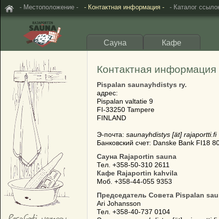
- Местоположение -
- Контактная информация -
- Каталог ссылок
Сауна
Кафе
Контактная информация
Pispalan saunayhdistys ry.
адрес:
Pispalan valtatie 9
FI-33250 Tampere
FINLAND
Э-почта:
saunayhdistys [ät] rajaportti.fi
Банковский счет: Danske Bank FI18 8
Сауна Rajaportin sauna
Тел. +358-50-310 2611
Кафе Rajaportin kahvila
Моб. +358-44-055 9353
Председатель Совета Pispalan saun
Ari Johansson
Тел. +358-40-737 0104