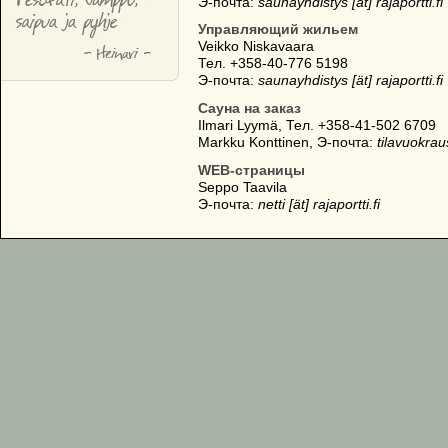
Э-почта:
saunayhdistys [ät] rajaportti.fi
Управляющий жильем
Veikko Niskavaara
Тел. +358-40-776 5198
Э-почта:
saunayhdistys [ät] rajaportti.fi
Сауна на заказ
Ilmari Lyymä, Тел. +358-41-502 6709
Markku Konttinen, Э-почта:
tilavuokraus
WEB-страницы
Seppo Taavila
Э-почта:
netti [ät] rajaportti.fi