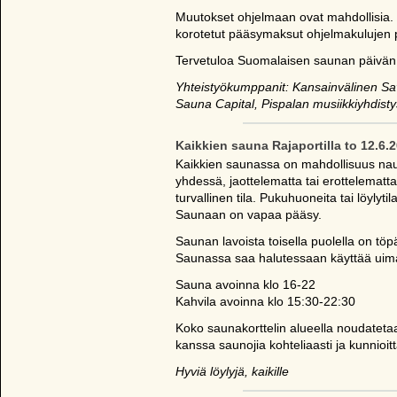
Muutokset ohjelmaan ovat mahdollisia
korotetut pääsymaksut ohjelmakulujen p
Tervetuloa Suomalaisen saunan päivän 
Yhteistyökumppanit: Kansainvälinen Sa
Sauna Capital, Pispalan musiikkiyhdistys
Kaikkien sauna Rajaportilla to 12.6.
Kaikkien saunassa on mahdollisuus nautt
yhdessä, jaottelematta tai erottelematt
turvallinen tila. Pukuhuoneita tai löylyt
Saunaan on vapaa pääsy.
Saunan lavoista toisella puolella on tö
Saunassa saa halutessaan käyttää uima-
Sauna avoinna klo 16-22
Kahvila avoinna klo 15:30-22:30
Koko saunakorttelin alueella noudatetaan
kanssa saunojia kohteliaasti ja kunnioitt
Hyviä löylyjä, kaikille