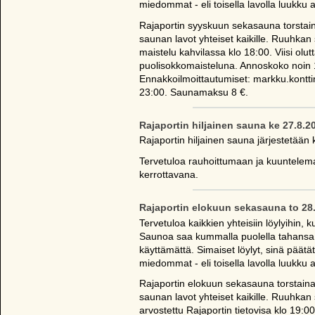
miedommat - eli toisella lavolla luukku au
Rajaportin syyskuun sekasauna torstain
saunan lavot yhteiset kaikille. Ruuhka
maistelu kahvilassa klo 18:00. Viisi ol
puolisokkomaisteluna. Annoskoko noin 1/
Ennakkoilmoittautumiset: markku.konttine
23:00. Saunamaksu 8 €.
Rajaportin hiljainen sauna ke 27.8.2
Rajaportin hiljainen sauna järjestetään 
Tervetuloa rauhoittumaan ja kuuntelema
kerrottavana.
Rajaportin elokuun sekasauna to 28
Tervetuloa kaikkien yhteisiin löylyihin
Saunoa saa kummalla puolella tahansa j
käyttämättä. Simaiset löylyt, sinä päät
miedommat - eli toisella lavolla luukku au
Rajaportin elokuun sekasauna torstaina
saunan lavot yhteiset kaikille. Ruuhkan
arvostettu Rajaportin tietovisa klo 19:0