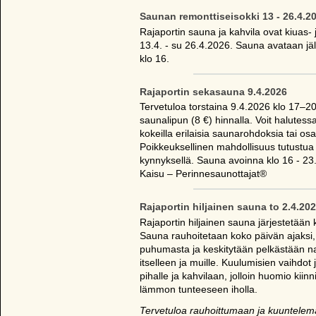
Saunan remonttiseisokki 13 - 26.4.2
Rajaportin sauna ja kahvila ovat kiuas- 
13.4. - su 26.4.2026. Sauna avataan jä
klo 16.
Rajaportin sekasauna 9.4.2026
Tervetuloa torstaina 9.4.2026 klo 17–
saunalipun (8 €) hinnalla. Voit halutess
kokeilla erilaisia saunarohdoksia tai osal
Poikkeuksellinen mahdollisuus tutustu
kynnyksellä. Sauna avoinna klo 16 - 23
Kaisu – Perinnesaunottajat®
Rajaportin hiljainen sauna to 2.4.20
Rajaportin hiljainen sauna järjestetään k
Sauna rauhoitetaan koko päivän ajaksi,
puhumasta ja keskitytään pelkästään n
itselleen ja muille. Kuulumisien vaihdot
pihalle ja kahvilaan, jolloin huomio kiinn
lämmon tunteeseen iholla.
Tervetuloa rauhoittumaan ja kuuntelema