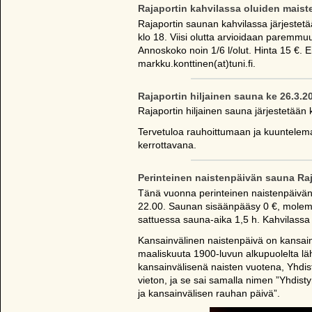
Rajaportin kahvilassa oluiden maiste
Rajaportin saunan kahvilassa järjestet
klo 18. Viisi olutta arvioidaan paremmu
Annoskoko noin 1/6 l/olut. Hinta 15 €. 
markku.konttinen(at)tuni.fi.
Rajaportin hiljainen sauna ke 26.3.2
Rajaportin hiljainen sauna järjestetään 
Tervetuloa rauhoittumaan ja kuuntelema
kerrottavana.
Perinteinen naistenpäivän sauna Raja
Tänä vuonna perinteinen naistenpäivän
22.00. Saunan sisäänpääsy 0 €, molemm
sattuessa sauna-aika 1,5 h. Kahvilassa 
Kansainvälinen naistenpäivä on kansainv
maaliskuuta 1900-luvun alkupuolelta läht
kansainvälisenä naisten vuotena, Yhdis
vieton, ja se sai samalla nimen ”Yhdis
ja kansainvälisen rauhan päivä”.