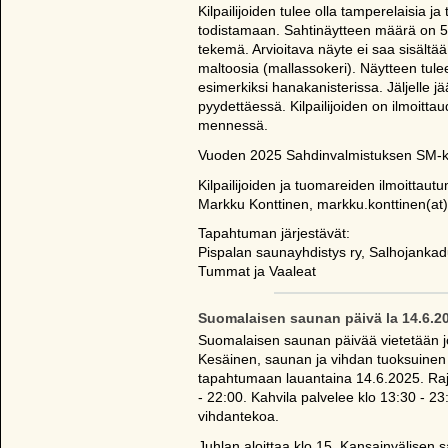
Kilpailijoiden tulee olla tamperelaisia j
todistamaan. Sahtinäytteen määrä on 5 li
tekemä. Arvioitava näyte ei saa sisältä
maltoosia (mallassokeri). Näytteen tulee
esimerkiksi hanakanisterissa. Jäljelle jää
pyydettäessä. Kilpailijoiden on ilmoitt
mennessä.
Vuoden 2025 Sahdinvalmistuksen SM-kis
Kilpailijoiden ja tuomareiden ilmoittautum
Markku Konttinen, markku.konttinen(at)
Tapahtuman järjestävät:
Pispalan saunayhdistys ry, Salhojanka
Tummat ja Vaaleat
Suomalaisen saunan päivä la 14.6.2
Suomalaisen saunan päivää vietetään j
Kesäinen, saunan ja vihdan tuoksuinen 
tapahtumaan lauantaina 14.6.2025. Raj
- 22:00. Kahvila palvelee klo 13:30 - 23
vihdantekoa.
Juhlan aloittaa klo 15. Kansainvälisen 