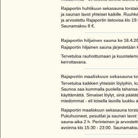
Rajaportin huhtikuun sekasauna torsta
ja saunan lavot yhteiset kaikille. Ruuh
ja arvostettu Rajaportin tietovisa klo 19
Saunamaksu 8 €.
Rajaportin hiljainen sauna ke 16.4.2
Rajaportin hiljainen sauna järjestetään 
Tervetuloa rauhoittumaan ja kuuntelema
kerrottavana.
Rajaportin maaliskuun sekasauna to
Tervetuloa kaikkien yhteisiin löylyihin
Saunoa saa kummalla puolella tahansa j
käyttämättä. Simaiset löylyt, sinä päät
miedommat - eli toisella lavolla luukku au
Rajaportin maaliskuun sekasauna torsta
Pukuhuoneet, pesutilat ja saunan lavot 
sauna-aika 2 h. Perinteinen ja arvostett
avoinna klo 15:30 - 23:00. Saunamaksu