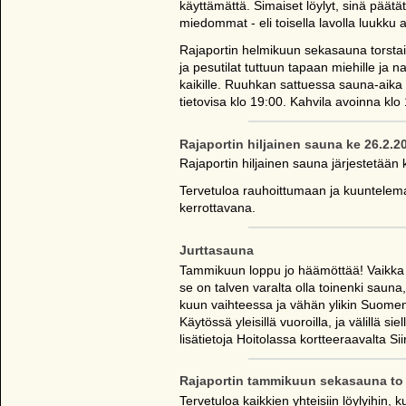
käyttämättä. Simaiset löylyt, sinä päät
miedommat - eli toisella lavolla luukku au
Rajaportin helmikuun sekasauna torsta
ja pesutilat tuttuun tapaan miehille ja n
kaikille. Ruuhkan sattuessa sauna-aika 
tietovisa klo 19:00. Kahvila avoinna kl
Rajaportin hiljainen sauna ke 26.2.2
Rajaportin hiljainen sauna järjestetään 
Tervetuloa rauhoittumaan ja kuuntelema
kerrottavana.
Jurttasauna
Tammikuun loppu jo häämöttää! Vaikka 
se on talven varalta olla toinenki sauna,
kuun vaihteessa ja vähän ylikin Suome
Käytössä yleisillä vuoroilla, ja välillä si
lisätietoja Hoitolassa kortteeraavalta Siir
Rajaportin tammikuun sekasauna to 
Tervetuloa kaikkien yhteisiin löylyihin