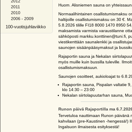
2012
Huom. Alisniemen sauna on yhteissaun
2011
2010
Normaalihintainen osallistumismaksu on
2006 - 2009
haltijoille osallistumismaksu on 30 €. 
5.8.2026 tilille FI18 8000 1470 8950 54
100-vuotisjuhlaviikko
maksamista varmista varaustilanne otta
sähköposti markku.konttinen@tuni.fi,
viestikenttään saunalenkki ja osallistuj
saunojen sisäänpääsymaksut ja bussiku
Rajaportin sauna ja Nekalan siirtolapu
myös muille kuin bussilla tuleville. Ilmoi
osallistumismaksuun.
Saunojen osoitteet, aukioloajat to 6.8.
Rajaportin sauna, Pispalan valtatie 9, 
klo 14:30 – 23:00
Nekalan siirtolapuutarhan sauna, Muot
Runon päivä Rajaportilla ma 6.7.202
Tervetuloa nauttimaan Runon päivänä m
kahvilaan (pre-Kaustinen -hengessä!) 
Ingalsuon ilmaisesta esityksestä!