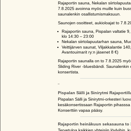
Rajaportin sauna, Nekalan siirtolapuuta
7.8.2025 avoinna myös muille kuin bussill
saunalenkin osallistumismaksuun.
Saunojen osoitteet, aukioloajat to 7.8.
Rajaportin sauna, Pispalan valtatie 9, 
klo 14:30 – 23:00
Nekalan siirtolapuutarhan sauna, Muot
Veittijärven saunat, Viljakkalantie 140
Avantouimarit ry:n jäsenet 8 €)
Rajaportin saunalla on to 7.8.2025 myö
Sliding River -bluesbändi. Saunalenkin o
konsertista.
¨
Pispalan Sälli ja Sinirytmi Rajaportill
Pispalan Sälli ja Sinirytmi-orkesteri luo
kesäkonsertissaan Rajaportin pihasssa 
Konserttiin vapaa pääsy.
Rajaportin heinäkuun sekasauna to 
Tervetuloa kaikkien yhteisiin löylyihin