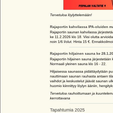
Tervetuloa löylyttelemään!
Rajaportin kahvilassa IPA-oluiden ma
Rajaportin saunan kahvilassa järjestetä
ke 11.2.2026 klo 18. Viisi olutta arvi
noin 1/6 l/olut. Hinta 15 €. Ennakkoilmoi
Rajaportin hiljainen sauna ke 28.1.2
Rajaportin hiljainen sauna järjestetään 
Normaali yleinen sauna klo 16 - 22.
Hiljaisessa saunassa pidättäydytään pu
nauttimaan saunan rauhasta antaen tilaa
vaihdot ja keskustelut jäävät saunan ulko
huomio kiinnittyy löylyn ääniin, hengity
Tervetuloa rauhoittumaan ja kuuntelema
kerrottavana
Tapahtumia 2025