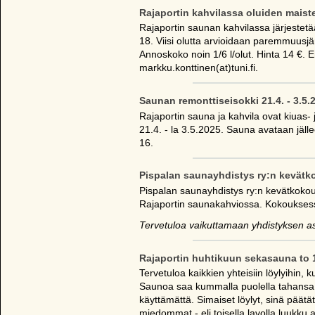
Rajaportin kahvilassa oluiden maiste
Rajaportin saunan kahvilassa järjestetä
18. Viisi olutta arvioidaan paremmuusj
Annoskoko noin 1/6 l/olut. Hinta 14 €. 
markku.konttinen(at)tuni.fi.
Saunan remonttiseisokki 21.4. - 3.5.
Rajaportin sauna ja kahvila ovat kiuas- 
21.4. - la 3.5.2025. Sauna avataan jäll
16.
Pispalan saunayhdistys ry:n kevätko
Pispalan saunayhdistys ry:n kevätkokou
Rajaportin saunakahviossa. Kokouksess
Tervetuloa vaikuttamaan yhdistyksen as
Rajaportin huhtikuun sekasauna to 
Tervetuloa kaikkien yhteisiin löylyihin
Saunoa saa kummalla puolella tahansa j
käyttämättä. Simaiset löylyt, sinä päät
miedommat - eli toisella lavolla luukku au