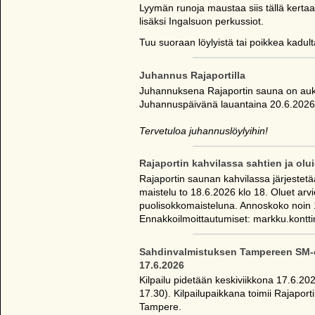
Lyymän runoja maustaa siis tällä kerta
lisäksi Ingalsuon perkussiot.
Tuu suoraan löylyistä tai poikkea kadult
Juhannus Rajaportilla
Juhannuksena Rajaportin sauna on auki 
Juhannuspäivänä lauantaina 20.6.2026 
Tervetuloa juhannuslöylyihin!
Rajaportin kahvilassa sahtien ja olu
Rajaportin saunan kahvilassa järjestet
maistelu to 18.6.2026 klo 18. Oluet ar
puolisokkomaisteluna. Annoskoko noin 1/
Ennakkoilmoittautumiset: markku.konttine
Sahdinvalmistuksen Tampereen SM-os
17.6.2026
Kilpailu pidetään keskiviikkona 17.6.2026
17.30). Kilpailupaikkana toimii Rajaporti
Tampere.