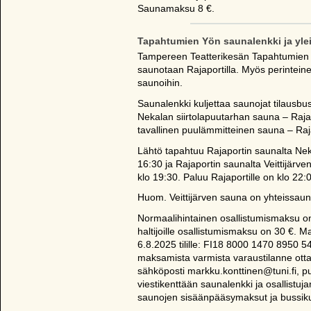
Saunamaksu 8 €.
Tapahtumien Yön saunalenkki ja ylei
Tampereen Teatterikesän Tapahtumien 
saunotaan Rajaportilla. Myös perinteine
saunoihin.
Saunalenkki kuljettaa saunojat tilausbuss
Nekalan siirtolapuutarhan sauna – Raja
tavallinen puulämmitteinen sauna – Raj
Lähtö tapahtuu Rajaportin saunalta Neka
16:30 ja Rajaportin saunalta Veittijärve
klo 19:30. Paluu Rajaportille on klo 22:
Huom. Veittijärven sauna on yhteissau
Normaalihintainen osallistumismaksu on
haltijoille osallistumismaksu on 30 €. 
6.8.2025 tilille: FI18 8000 1470 8950 5
maksamista varmista varaustilanne otta
sähköposti markku.konttinen@tuni.fi,
viestikenttään saunalenkki ja osallistuj
saunojen sisäänpääsymaksut ja bussiku