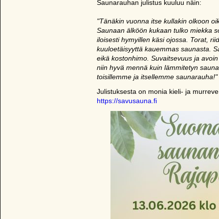
Saunarauhan julistus kuuluu näin:
"Tänäkin vuonna itse kullakin olkoon 
Saunaan älköön kukaan tulko miekka so
iloisesti hymyillen käsi ojossa. Torat, ri
kuuloetäisyyttä kauemmas saunasta. Sau
eikä kostonhimo. Suvaitsevuus ja avoin m
niin hyvä mennä kuin lämmitetyn saun
toisillemme ja itsellemme saunarauha!"
Julistuksesta on monia kieli- ja murrever
https://savusauna.fi