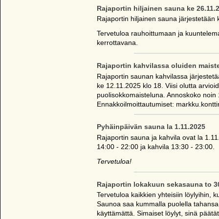
Rajaportin hiljainen sauna ke 26.11.
Rajaportin hiljainen sauna järjestetään 
Tervetuloa rauhoittumaan ja kuuntelema
kerrottavana.
Rajaportin kahvilassa oluiden maiste
Rajaportin saunan kahvilassa järjestet
ke 12.11.2025 klo 18. Viisi olutta arv
puolisokkomaisteluna. Annoskoko noin 1/
Ennakkoilmoittautumiset: markku.konttine
Pyhäinpäivän sauna la 1.11.2025
Rajaportin sauna ja kahvila ovat la 1.1
14:00 - 22:00 ja kahvila 13:30 - 23:00.
Tervetuloa!
Rajaportin lokakuun sekasauna to 3
Tervetuloa kaikkien yhteisiin löylyihin
Saunoa saa kummalla puolella tahansa j
käyttämättä. Simaiset löylyt, sinä päät