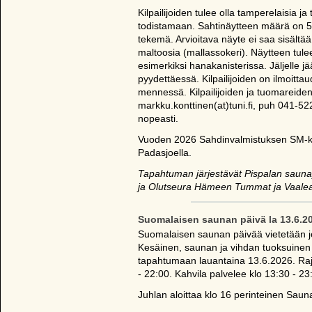
Kilpailijoiden tulee olla tamperelaisia j
todistamaan. Sahtinäytteen määrä on 5 li
tekemä. Arvioitava näyte ei saa sisältä
maltoosia (mallassokeri). Näytteen tulee
esimerkiksi hanakanisterissa. Jäljelle jää
pyydettäessä. Kilpailijoiden on ilmoitt
mennessä. Kilpailijoiden ja tuomareiden
markku.konttinen(at)tuni.fi, puh 041-52
nopeasti.
Vuoden 2026 Sahdinvalmistuksen SM-kis
Padasjoella.
Tapahtuman järjestävät Pispalan saunay
ja Olutseura Hämeen Tummat ja Vaalea
Suomalaisen saunan päivä la 13.6.2
Suomalaisen saunan päivää vietetään j
Kesäinen, saunan ja vihdan tuoksuinen 
tapahtumaan lauantaina 13.6.2026. Raj
- 22:00. Kahvila palvelee klo 13:30 - 23
Juhlan aloittaa klo 16 perinteinen Sauna