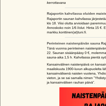
kerrottavana
Rajaportin kahvilassa oluiden maiste
Rajaportin saunan kahvilassa järjestet
klo 18. Viisi olutta arvioidaan paremmu
Annoskoko noin 1/6 l/olut. Hinta 15 €. 
markku.konttinen(at)tuni.fi.
Perinteinen naistenpäivän sauna Raja
Tänä vuonna perinteinen naistenpäivän
22. Saunan sisäänpääsy 0 €, molemmat 
sauna-aika 1,5 h. Kahvilassa pientä syö
Kansainvälinen naistenpäivä on kansainv
maaliskuuta 1900-luvun alkupuolelta läht
kansainvälisenä naisten vuotena, Yhdis
vieton, ja se sai samalla nimen ”Yhdis
ja kansainvälisen rauhan päivä”.