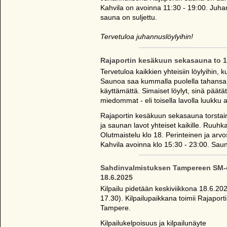
Kahvila on avoinna 11:30 - 19:00. Juh
sauna on suljettu.
Tervetuloa juhannuslöylyihin!
Rajaportin kesäkuun sekasauna to 1
Tervetuloa kaikkien yhteisiin löylyihin
Saunoa saa kummalla puolella tahansa j
käyttämättä. Simaiset löylyt, sinä päät
miedommat - eli toisella lavolla luukku au
Rajaportin kesäkuun sekasauna torstai
ja saunan lavot yhteiset kaikille. Ruuh
Olutmaistelu klo 18. Perinteinen ja arvos
Kahvila avoinna klo 15:30 - 23:00. Sa
Sahdinvalmistuksen Tampereen SM-os
18.6.2025
Kilpailu pidetään keskiviikkona 18.6.2025
17.30). Kilpailupaikkana toimii Rajaporti
Tampere.
Kilpailukelpoisuus ja kilpailunäyte