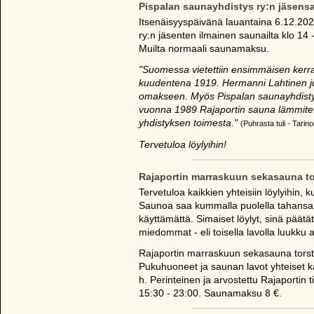
Pispalan saunayhdistys ry:n jäsensa
Itsenäisyyspäivänä lauantaina 6.12.202
ry:n jäsenten ilmainen saunailta klo 14 
Muilta normaali saunamaksu.
"Suomessa vietettiin ensimmäisen kerra
kuudentena 1919. Hermanni Lahtinen juhl
omakseen. Myös Pispalan saunayhdistys r
vuonna 1989 Rajaportin sauna lämmitet
yhdistyksen toimesta."
(Puhrasta tuli - Tarin
Tervetuloa löylyihin!
Rajaportin marraskuun sekasauna to
Tervetuloa kaikkien yhteisiin löylyihin
Saunoa saa kummalla puolella tahansa j
käyttämättä. Simaiset löylyt, sinä päät
miedommat - eli toisella lavolla luukku au
Rajaportin marraskuun sekasauna torsta
Pukuhuoneet ja saunan lavot yhteiset k
h. Perinteinen ja arvostettu Rajaportin t
15:30 - 23:00. Saunamaksu 8 €.