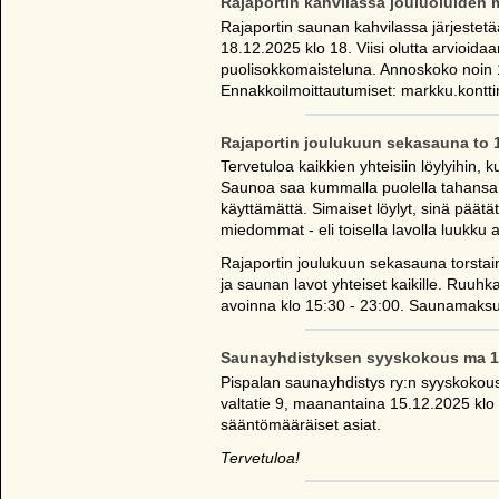
Rajaportin kahvilassa jouluoluiden m
Rajaportin saunan kahvilassa järjestetään
18.12.2025 klo 18. Viisi olutta arvioi
puolisokkomaisteluna. Annoskoko noin 1/
Ennakkoilmoittautumiset: markku.konttine
Rajaportin joulukuun sekasauna to 
Tervetuloa kaikkien yhteisiin löylyihin
Saunoa saa kummalla puolella tahansa j
käyttämättä. Simaiset löylyt, sinä päät
miedommat - eli toisella lavolla luukku au
Rajaportin joulukuun sekasauna torsta
ja saunan lavot yhteiset kaikille. Ruuh
avoinna klo 15:30 - 23:00. Saunamaksu
Saunayhdistyksen syyskokous ma 1
Pispalan saunayhdistys ry:n syyskokou
valtatie 9, maanantaina 15.12.2025 klo
sääntömääräiset asiat.
Tervetuloa!