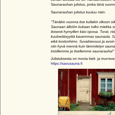
Saunarauhan julistus, jonka tänä vuonn
Saunarauhan julistus kuuluu näin:
"Tänäkin vuonna itse kullakin olkoon 
Saunaan älköön kukaan tulko miekka so
iloisesti hymyillen käsi ojossa. Torat, ri
kuuloetäisyyttä kauemmas saunasta. Sau
eikä kostonhimo. Suvaitsevuus ja avoin m
niin hyvä mennä kuin lämmitetyn saun
toisillemme ja itsellemme saunarauha!"
Julistuksesta on monia kieli- ja murrever
https://savusauna.fi