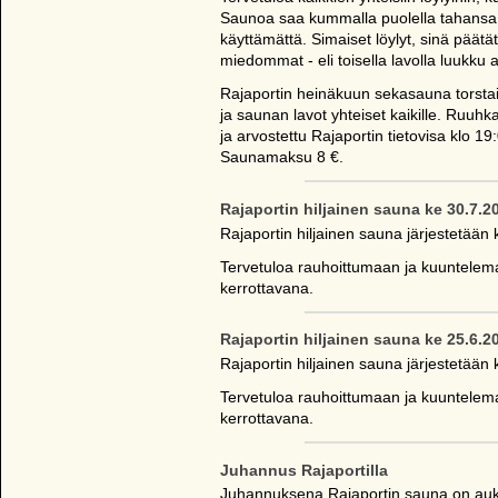
Saunoa saa kummalla puolella tahansa j
käyttämättä. Simaiset löylyt, sinä päät
miedommat - eli toisella lavolla luukku au
Rajaportin heinäkuun sekasauna torsta
ja saunan lavot yhteiset kaikille. Ruuh
ja arvostettu Rajaportin tietovisa klo 19
Saunamaksu 8 €.
Rajaportin hiljainen sauna ke 30.7.2
Rajaportin hiljainen sauna järjestetään 
Tervetuloa rauhoittumaan ja kuuntelema
kerrottavana.
Rajaportin hiljainen sauna ke 25.6.2
Rajaportin hiljainen sauna järjestetään 
Tervetuloa rauhoittumaan ja kuuntelema
kerrottavana.
Juhannus Rajaportilla
Juhannuksena Rajaportin sauna on auki 