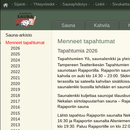
- Sijainti -
- Yhteystiedot -
- Saunayhdistys -
- Linkit -
- Sivukartta
Sauna
Kahvila
Sauna-arkisto
Menneet tapahtumat
Menneet tapahtumat
2026
Tapahtumia 2026
2025
Tapahtumien Yö, saunalenkki ja yleis
2024
Tampereen Teatterikesän Tapahtumien 
2023
saunotaan Rajaportilla. Rajaportin saun
2022
kahvila on auki klo 14:30 – 23:00. Slidi
2021
terassilla tai sateella kahvilan sisätilo
2020
saunalenkki bussilla tehdään eri saunoi
2019
2018
Saunalenkki kuljettaa saunojat tilausbuss
2017
Nekalan siirtolapuutarhan sauna – Raj
Rajaportin sauna
2016
2015
Lähtö tapahtuu Rajaportin saunalta Neka
2014
16:30 ja Rajaportin saunalta Alisniemen
2013
klo 19:30. Paluu Rajaportille on klo 22: