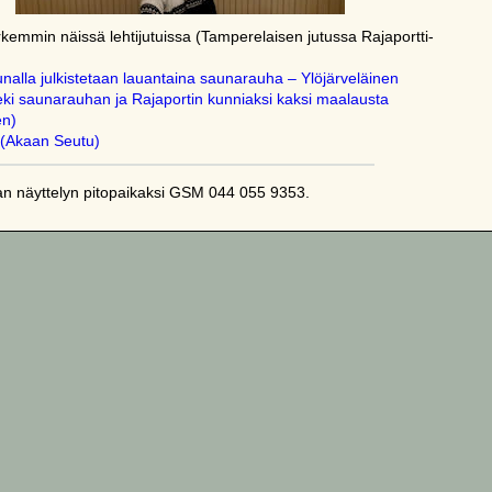
arkemmin näissä lehtijutuissa (Tamperelaisen jutussa Rajaportti-
nalla julkistetaan lauantaina saunarauha – Ylöjärveläinen
teki saunarauhan ja Rajaportin kunniaksi kaksi maalausta
en)
 (Akaan Seutu)
an näyttelyn pitopaikaksi GSM 044 055 9353.