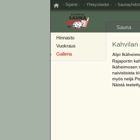
- Sijainti -
- Yhteystiedot -
- Saunayhdist
Sauna
Hinnasto
Kahvilan 
Vuokraus
Galleria
Alpi Ikäheim
Rajaportin ka
Ikäheimosen nä
naivistisista
myös neljä Pi
Näistä teetett