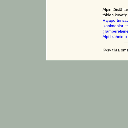
Alpin töistä t
töiden kuvat):
Rajaportin sau
ikonimaalari 
(Tamperelain
Alpi Ikäheimo
Kysy tilaa om