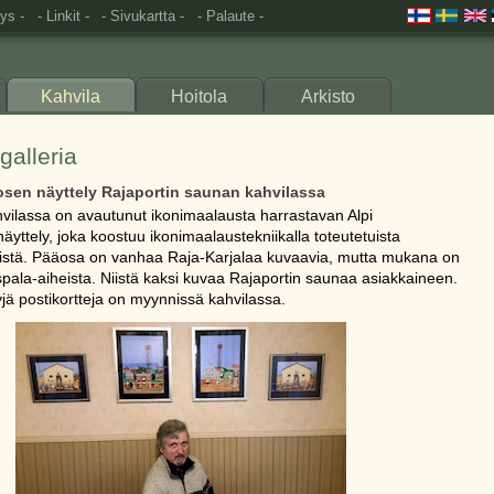
ys -
- Linkit -
- Sivukartta -
- Palaute -
Kahvila
Hoitola
Arkisto
galleria
osen näyttely Rajaportin saunan kahvilassa
hvilassa on avautunut ikonimaalausta harrastavan Alpi
yttely, joka koostuu ikonimaalaustekniikalla toteutetuista
 töistä. Pääosa on vanhaa Raja-Karjalaa kuvaavia, mutta mukana on
spala-aiheista. Niistä kaksi kuvaa Rajaportin saunaa asiakkaineen.
yjä postikortteja on myynnissä kahvilassa.