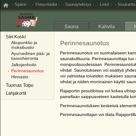
- Sijainti -
- Yhteystiedot -
- Saunayhdistys -
- Linkit -
- Sivukartta
Sauna
Kahvila
Siiri Koski
Perinnesaunotus
Akupunktio ja
moksibustio
Perinnesaunotus on suomalaiseen kans
Ayurvedinen pää- ja
kasvohieronta
saunakulttuuria. Perinnesaunottaja tu
Jalkojenhoito
monipuolisuudessaan. Perinnesaunotuks
vihdat. Saunotukseen voi sisältyä yhdes
Perinnesaunotus
voi valmistaa toiveiden mukaisen saunai
Hinnasto
vihdat ja niiden moninainen käyttö sau
Tuomas Tolpo
Rajaportin pesutiloissa voi kokea vihta
Lahjakortit
painellaan saippuaveteen kastetulla koi
Perinnesaunotuksen keskeisiä elementte
Perinnesaunottajan voi tilata Rajaportilla