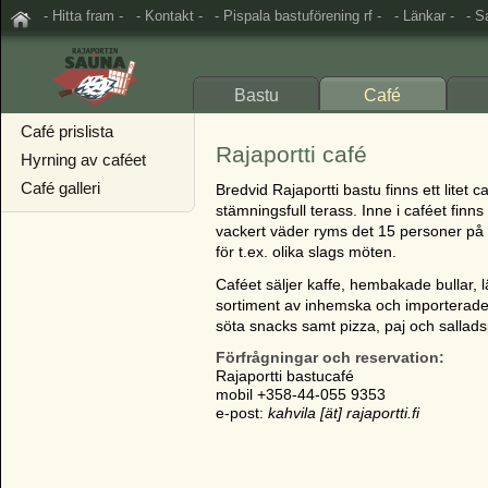
- Hitta fram -
- Kontakt -
- Pispala bastuförening rf -
- Länkar -
- S
Bastu
Café
Café prislista
Rajaportti café
Hyrning av caféet
Café galleri
Bredvid Rajaportti bastu finns ett lite
stämningsfull terass. Inne i caféet finns
vackert väder ryms det 15 personer på
för t.ex. olika slags möten.
Caféet säljer kaffe, hembakade bullar, l
sortiment av inhemska och importerade 
söta snacks samt pizza, paj och sallads
Förfrågningar och reservation:
Rajaportti bastucafé
mobil +358-44-055 9353
e-post:
kahvila [ät] rajaportti.fi