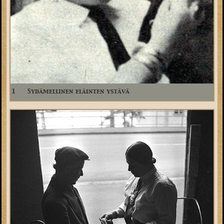
1
Sydämellinen eläinten ystävä