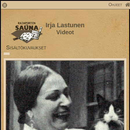
1
Ohjeet
Irja Lastunen
Videot
Sisältökuvaukset