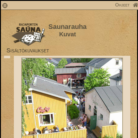
1
Ohjeet
Saunarauha
Kuvat
Sisältökuvaukset