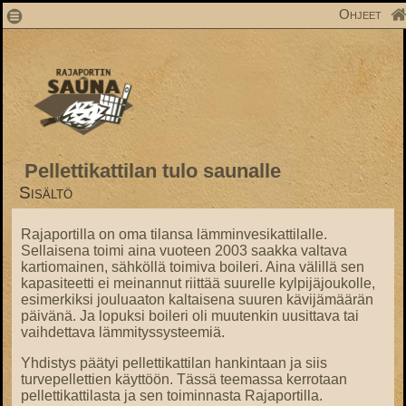
1
Ohjeet
Pellettikattilan tulo saunalle
Sisältö
Rajaportilla on oma tilansa lämminvesikattilalle.
Sellaisena toimi aina vuoteen 2003 saakka valtava
kartiomainen, sähköllä toimiva boileri. Aina välillä sen
kapasiteetti ei meinannut riittää suurelle kylpijäjoukolle,
esimerkiksi jouluaaton kaltaisena suuren kävijämäärän
päivänä. Ja lopuksi boileri oli muutenkin uusittava tai
vaihdettava lämmityssysteemiä.
Yhdistys päätyi pellettikattilan hankintaan ja siis
turvepellettien käyttöön. Tässä teemassa kerrotaan
pellettikattilasta ja sen toiminnasta Rajaportilla.